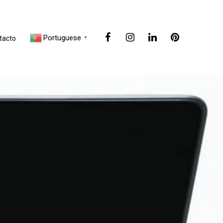
Portuguese
tacto
▼